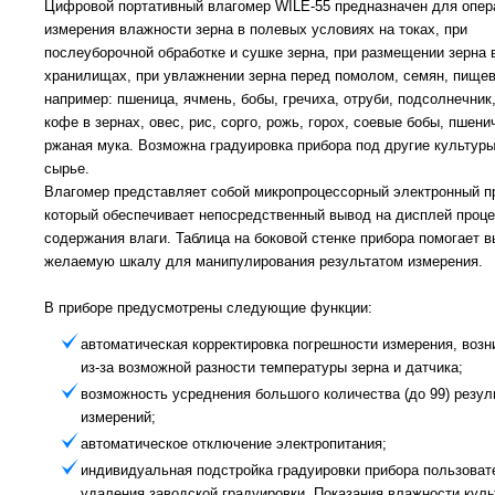
Цифровой портативный влагомер WILЕ-55 предназначен для опер
измерения влажности зерна в полевых условиях на токах, при
послеуборочной обработке и сушке зерна, при размещении зерна 
хранилищах, при увлажнении зерна перед помолом, семян, пищев
например: пшеница, ячмень, бобы, гречиха, отруби, подсолнечник,
кофе в зернах, овес, рис, сорго, рожь, горох, соевые бобы, пшени
ржаная мука. Возможна градуировка прибора под другие культур
сырье.
Влагомер представляет собой микропроцессорный электронный п
который обеспечивает непосредственный вывод на дисплей проце
содержания влаги. Таблица на боковой стенке прибора помогает 
желаемую шкалу для манипулирования результатом измерения.
В приборе предусмотрены следующие функции:
автоматическая корректировка погрешности измерения, воз
из-за возможной разности температуры зерна и датчика;
возможность усреднения большого количества (до 99) резул
измерений;
автоматическое отключение электропитания;
индивидуальная подстройка градуировки прибора пользоват
удаления заводской градуировки. Показания влажности куль