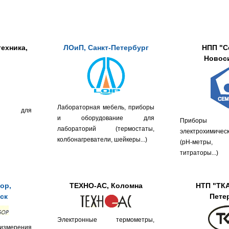
ехника,
ЛОиП, Санкт-Петербург
НПП "С
Новос
Лабораторная мебель, приборы
ы для
и оборудование для
Прибо
лабораторий (термостаты,
электрохимиче
колбонагреватели, шейкеры...)
(pH-метры,
титраторы...)
ор,
ТЕХНО-АС, Коломна
НТП "ТКА
ск
Пете
Электронные термометры,
мерения