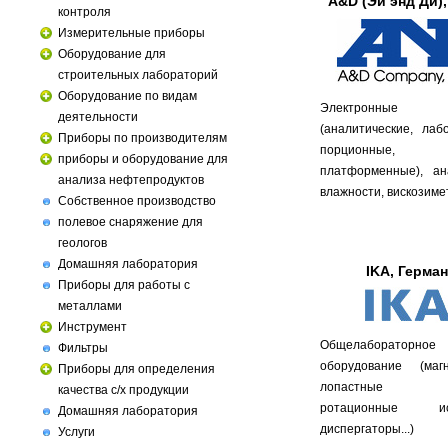
A&D (Эй энд Ди)
контроля
Измерительные приборы
Оборудование для
строительных лабораторий
Оборудование по видам
Электронны
деятельности
(аналитические, лаб
Приборы по производителям
порционные, с
приборы и оборудование для
платформенные), ан
анализа нефтепродуктов
влажности, вискозим
Собственное производство
полевое снаряжение для
геологов
Домашняя лаборатория
IKA, Герма
Приборы для работы с
металлами
Инструмент
Общелабораторное
Фильтры
оборудование (ма
Приборы для определения
лопастные ме
качества с/х продукции
ротационные исп
Домашняя лаборатория
диспергаторы...)
Услуги