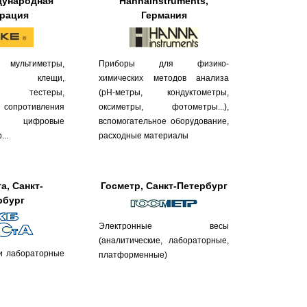
дународная
HannaInstruments,
рация
Германия
ультиметры,
Приборы для физико-
ные клещи,
химических методов анализа
ие тестеры,
(pH-метры, кондуктометры,
опротивления
оксиметры, фотометры...),
, цифровые
вспомогательное оборудование,
..
расходные материалы
а, Санкт-
Госметр, Санкт-Петербург
рбург
Электронные весы
(аналитические, лабораторные,
и лабораторные
платформенные)