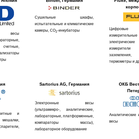
, Япония
Binder, Германия
Fluke, меж
корпо
Сушильные шкафы,
испытательные и климатические
Цифровые м
камеры, CO
-инкубаторы
2
е весы
измеритель
ораторные,
электрическ
четные,
измерители с
ализаторы
заземления
етры
термометры и др.
ния
Sartorius AG, Германия
ОКБ Вест
Пете
Электронные весы
(ультрамикро-, аналитические,
гнитные и
Аналитические 
лабораторные, платформенные,
шалки,
весы
компараторы массы),
арители,
лабораторное оборудование