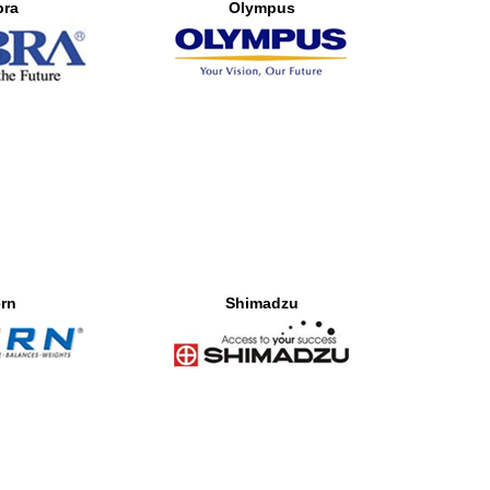
bra
Olympus
rn
Shimadzu