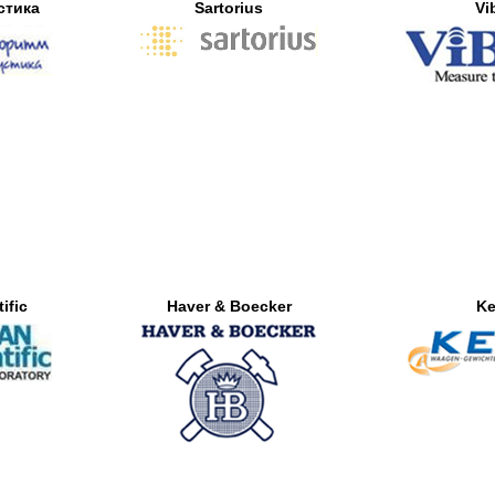
стика
Sartorius
Vi
ific
Haver & Boecker
Ke