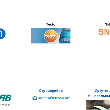
Testo
SN
Стройприбор
Иркутск
Минеральны