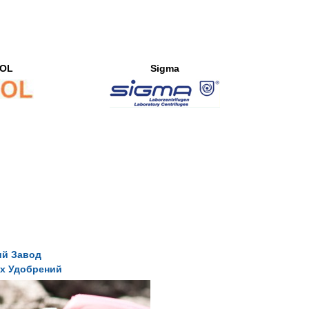
OL
Sigma
ий Завод
х Удобрений