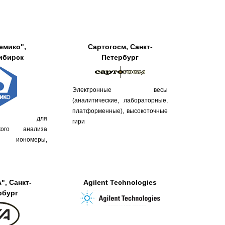
емико",
Сартогосм, Санкт-
ибирск
Петербург
Электронные весы
(аналитические, лабораторные,
платформенные), высокоточные
ры для
гири
ского анализа
 иономеры,
", Санкт-
Agilent Technologies
рбург