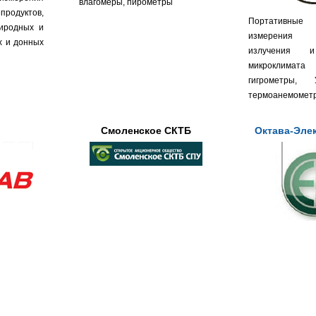
влагомеры, пирометры
продуктов,
Портативные
иродных и
измерения 
х и донных
излучения и
микроклимата
гигрометры, У
термоанемометры
Смоленское СКТБ
Октава-Эле