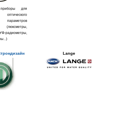
 приборы для
оптического
 параметров
 (люксметры,
Ф-радиометры,
...)
ктрондизайн
Lange