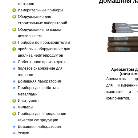
Домашняя л
контроля
Измерительные приборы
Оборудование для
строительных лабораторий
Оборудование по видам
деятельности
Приборы по производителям
приборы и оборудование для
анализа нефтепродуктов
Собственное производство
полевое снаряжение для
Ареометры д
(спиртом
геологов
Ареометры пре
Домашняя лаборатория
для измерений
Приборы для работы с
жидкости и ко
металлами
компонентов.
Инструмент
Фильтры
Приборы для определения
качества с/х продукции
Домашняя лаборатория
Услуги