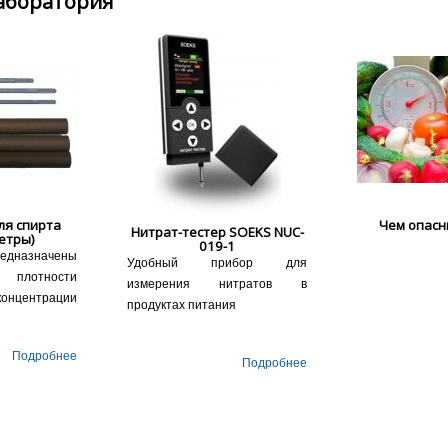
аборатория
ля спирта
Чем опасн
Нитрат-тестер SOEKS NUC-
етры)
019-1
дназначены
Удобный прибор для
 плотности
измерения нитратов в
нцентрации
продуктах питания
Подробнее
Подробнее