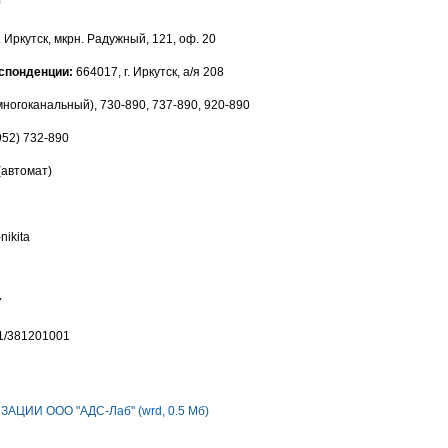
. Иркутск, мкрн. Радужный, 121, оф. 20
спонденции:
664017, г. Иркутск, а/я 208
многоканальный), 730-890, 737-890, 920-890
52) 732-890
(автомат)
nikita
7
1/381201001
АЦИИ ООО "АДС-Лаб" (wrd, 0.5 Мб)