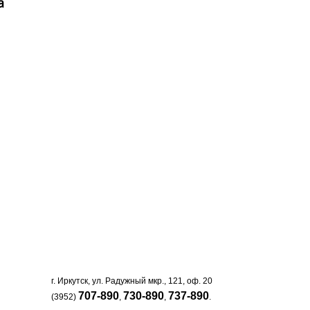
а
г. Иркутск, ул. Радужный мкр., 121, оф. 20
707-890
730-890
737-890
(3952)
,
,
.