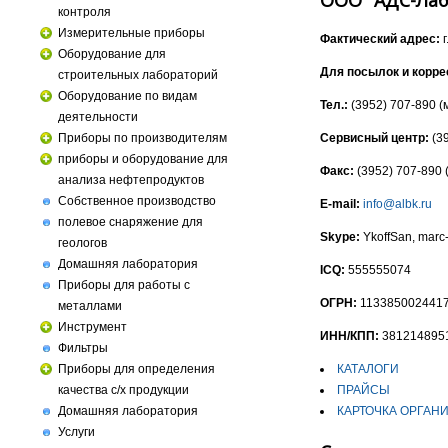
контроля
Измерительные приборы
Фактический адрес:
г
Оборудование для
Для посылок и корре
строительных лабораторий
Оборудование по видам
Тел.:
(3952) 707-890 (
деятельности
Сервисный центр:
(39
Приборы по производителям
приборы и оборудование для
Факс:
(3952) 707-890 
анализа нефтепродуктов
Собственное производство
E-mail:
info@albk.ru
полевое снаряжение для
Skype:
YkoffSan, marc-
геологов
Домашняя лаборатория
ICQ:
555555074
Приборы для работы с
ОГРН:
113385002441
металлами
Инструмент
ИНН/КПП:
381214895
Фильтры
КАТАЛОГИ
Приборы для определения
ПРАЙСЫ
качества с/х продукции
КАРТОЧКА ОРГАНИЗ
Домашняя лаборатория
Услуги