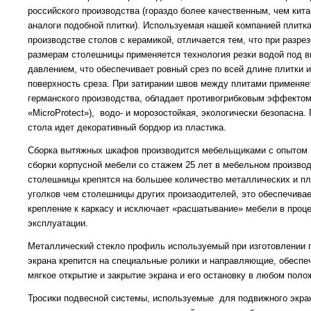
российского производства (гораздо более качественным, чем кит
аналоги подобной плитки). Используемая нашей компанией плитка
производстве столов с керамикой, отличается тем, что при разрез
размерам столешницы применяется технология резки водой под 
давлением, что обеспечивает ровный срез по всей длине плитки 
поверхность среза. При затирании швов между плитами применяе
германского производства, обладает противогрибковым эффекто
«MicroProtect»), водо- и морозостойкая, экологически безопасна.
стола идет декоративный бордюр из пластика.
Сборка вытяжных шкафов производится мебельщиками с опытом 
сборки корпусной мебели со стажем 25 лет в мебельном производ
столешницы крепятся на большее количество металлических и п
уголков чем столешницы других произаодителей, это обеспечива
крепление к каркасу и исключает «расшатывание» мебели в проц
эксплуатации.
Металлический стекло профиль используемый при изготовлении 
экрана крепится на специальные ролики и направляющие, обесп
мягкое открытие и закрытие экрана и его остановку в любом поло
Тросики подвесной системы, используемые для подвижного экра