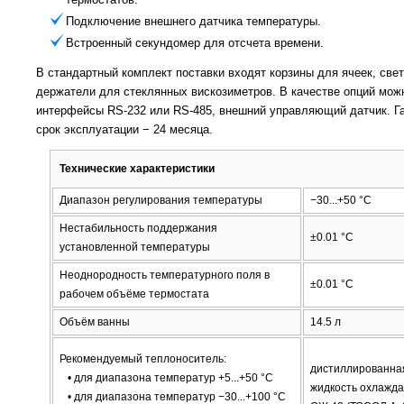
Подключение внешнего датчика температуры.
Встроенный секундомер для отсчета времени.
В стандартный комплект поставки входят корзины для ячеек, свет
держатели для стеклянных вискозиметров. В качестве опций можн
интерфейсы RS-232 или RS-485, внешний управляющий датчик. Г
срок эксплуатации − 24 месяца.
Технические характеристики
Диапазон регулирования температуры
−30...+50 °С
Нестабильность поддержания
±0.01 °С
установленной температуры
Неоднородность температурного поля в
±0.01 °С
рабочем объёме термостата
Объём ванны
14.5 л
Рекомендуемый теплоноситель:
дистиллированна
• для диапазона температур +5...+50 °С
жидкость охлажд
• для диапазона температур −30...+100 °С