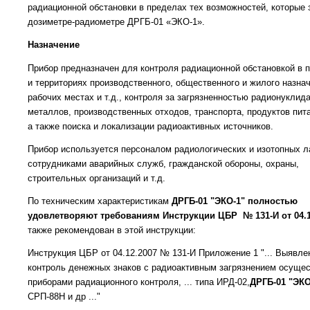
радиационной обстановки в пределах тех возможностей, которые
дозиметре-радиометре ДРГБ-01 «ЭКО-1».
Назначение
Прибор предназначен для контроля радиационной обстановкой в
и территориях производственного, общественного и жилого назнач
рабочих местах и т.д., контроля за загрязненностью радионуклид
металлов, производственных отходов, транспорта, продуктов пит
а также поиска и локализации радиоактивных источников.
Прибор используется персоналом радиологических и изотопных л
сотрудниками аварийных служб, гражданской обороны, охраны,
строительных организаций и т.д.
По техническим характеристикам
ДРГБ-01 "ЭКО-1"
полностью
удовлетворяют требованиям Инструкции ЦБР № 131-И от 04.1
также рекомендован в этой инструкции:
Инструкция ЦБР от 04.12.2007 № 131-И Приложение 1 "... Выявле
контроль денежных знаков с радиоактивным загрязнением осуще
приборами радиационного контроля, ... типа ИРД-02,
ДРГБ-01 "ЭКО
СРП-88Н и др ..."