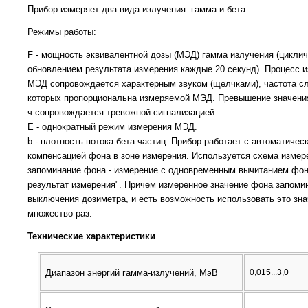
Прибор измеряет два вида излучения: гамма и бета.
Режимы работы:
F - мощность эквивалентной дозы (МЭД) гамма излучения (циклич
обновлением результата измерения каждые 20 секунд). Процесс 
МЭД сопровождается характерным звуком (щелчками), частота с
которых пропорциональна измеряемой МЭД. Превышение значения
ч сопровождается тревожной сигнализацией.
E - однократный режим измерения МЭД.
b - плотность потока бета частиц. Прибор работает с автоматичес
компенсацией фона в зоне измерения. Используется схема измер
запоминание фона - измерение с одновременным вычитанием фон
результат измерения". Причем измеренное значение фона запоми
выключения дозиметра, и есть возможность использовать это зн
множество раз.
Технические характеристики
Диапазон энергий гамма-излучений, МэВ
0,015...3,0