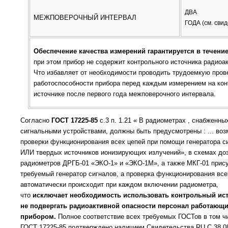
ДВА
МЕЖПОВЕРОЧНЫЙ ИНТЕРВАЛ
ГОДА (см. сви
Обеспечение качества измерений гарантируется в течение
при этом прибор не содержит контрольного источника радиоак
Что избавляет от необходимости проводить трудоемкую пров
работоспособности прибора перед каждым измерением на ко
источнике после первого года межповерочного интервала.
Согласно
ГОСТ 17225-85
с.3 п. 1.21 « В радиометрах , снабженны
сигнальными устройствами, должны быть предусмотрены : ... во
проверки функционирования всех цепей при помощи генератора с
ИЛИ твердых источников ионизирующих излучений», в схемах до
радиометров ДРГБ-01 «ЭКО-1» и «ЭКО-1М», а также МКГ-01 прис
требуемый генератор сигналов, а проверка функционирования все
автоматически происходит при каждом включении радиометра,
что
исключает необходимость использовать контрольный ист
не подвергать радиоактивной опасности персонал работающи
прибором.
Полное соответствие всех требуемых ГОСТов в том ч
ГОСТ 17225-85 подтверждено наличием Свидетельства RU.C.38.0