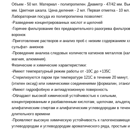
Объем - 50 мл. Материал - полипропилен. Диаметр - 47/42 мм. Выс
мм. Цветная шкала. Цена деления - 2 мл. Первая отметка - 10 мл
Лабораторная посуда из полипропилена позволяет:
-Разведение концентрированных кислот и щелочей
-Горячее фильтрование без предварительного разогрева фильтро
воронок
-Приготовление растворов и анализ проб с низким содержанием х
сульфат- анионов
-Проведение анализа следовых количеств катионов металлов (ка
магния, алюминия).
Физические и химические характеристики:
-Имеют температурный режим работы от -10С до +135С
-Стерилизуются паром при температуре 121С в течение 20 минут,
(этилен оксид) или химическими соединениями (формалин, этано
-Имеют гидрофобную и антиадгезионную поверхность
-Обладают высокой химической устойчивостью к сильным,
концентрированным и разбавленным кислотам, щелочам, альдеги
алифатическим спиртам и алифатическим углеводородам в тече
длительного времени
-Проявляют высокую химическую устойчивость к галогенозамещ
углеводородам и углеводородам ароматического ряда, простым 