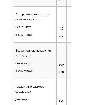
19,7
Потери жидкого азота от
испарения, г/ч
без канистр
3,9
с канистрами
4,2
Время полного испарения
азота, суток
без канистр
300
с канистрами
278
Габаритные размеры
сосудов, мм
диаметр
516