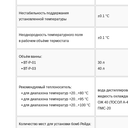
Нестабильность поддержания
±0.1 °С
установленной температуры
Неоднородность температурного поля
±0.1 °С
в рабочем объёме термостата
Объём ванны:
• ВТ-Р-01
30 л
• ВТ-Р-03
40 л
Рекомендуемый теплоноситель:
вода дистиллиров
• для диапазона температур +20...+80 °С
жидкость охлажд
• для диапазона температур +20...+95 °С
ОЖ 40 (ТОСОЛ А-
• для диапазона температур +20...+100 °С
ПМС-20
Количество мест для установки бомб Рейда: