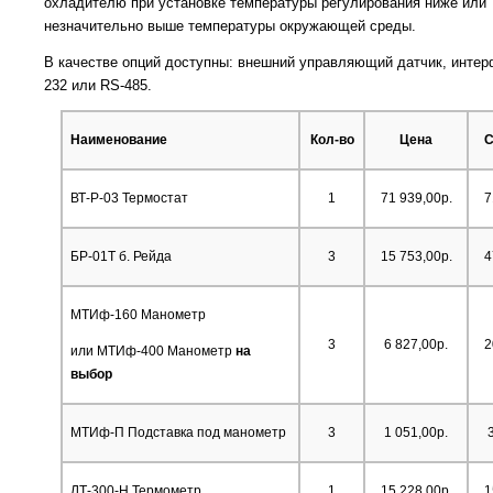
охладителю при установке температуры регулирования ниже или
незначительно выше температуры окружающей среды.
В качестве опций доступны: внешний управляющий датчик, инте
232 или RS-485.
Наименование
Кол-во
Цена
С
ВТ-Р-03 Термостат
1
71 939,00р.
7
БР-01Т б. Рейда
3
15 753,00р.
4
МТИф-160 Манометр
3
6 827,00р.
2
или МТИф-400 Манометр
на
выбор
МТИф-П Подставка под манометр
3
1 051,00р.
ЛТ-300-Н Термометр
1
15 228,00р.
1