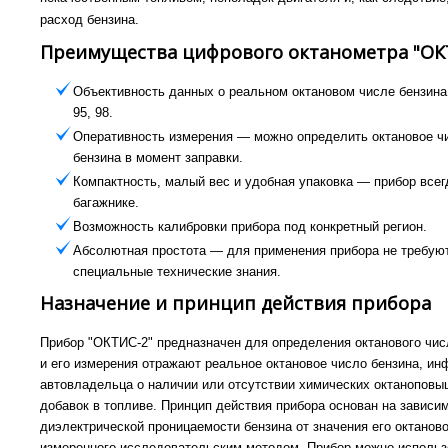
расход бензина.
Преимущества цифрового октанометра "ОК
Объективность данных о реальном октановом числе бензина 
95, 98.
Оперативность измерения — можно определить октановое ч
бензина в момент заправки.
Компактность, малый вес и удобная упаковка — прибор всег
багажнике.
Возможность калибровки прибора под конкретный регион.
Абсолютная простота — для применения прибора не требую
специальные технические знания.
Назначение и принцип действия прибора
Прибор "ОКТИС-2" предназначен для определения октанового чис
и его измерения отражают реальное октановое число бензина, и
автовладельца о наличии или отсутствии химических октанопов
добавок в топливе. Принцип действия прибора основан на зависи
диэлектрической проницаемости бензина от значения его октаново
измеренного исследовательским методом. Прибор можно использ