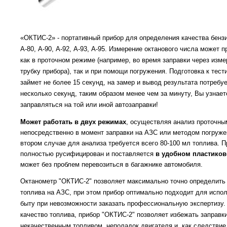
«ОКТИС-2» - портативный прибор для определения качества бенз
А-80, А-90, А-92, А-93, А-95. Измерение октанового числа может 
как в проточном режиме (например, во время заправки через изм
трубку прибора), так и при помощи погружения. Подготовка к тес
займет не более 15 секунд, на замер и вывод результата потребу
несколько секунд, таким образом менее чем за минуту, Вы узнает
заправляться на той или иной автозаправки!
Может работать в двух режимах
, осуществляя анализ проточн
непосредственно в момент заправки на АЗС или методом погруж
втором случае для анализа требуется всего 80-100 мл топлива. 
полностью русифицирован и поставляется
в удобном пластиков
может без проблем перевозиться в багажнике автомобиля.
Октанометр "ОКТИС-2" позволяет максимально точно определить
топлива на АЗС, при этом прибор оптимально подходит для испо
быту при невозможности заказать профессиональную экспертизу
качество топлива, прибор "ОКТИС-2" позволяет избежать заправки
некачественным топливом, неполадок двигателя и, как следствие